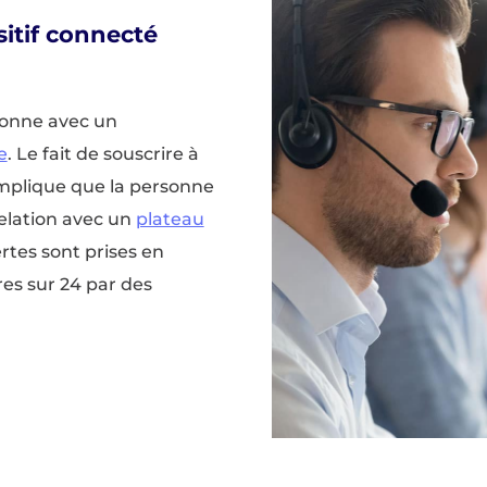
itif connecté
ionne avec un
e
. Le fait de souscrire à
implique que la personne
elation avec un
plateau
ertes sont prises en
res sur 24 par des