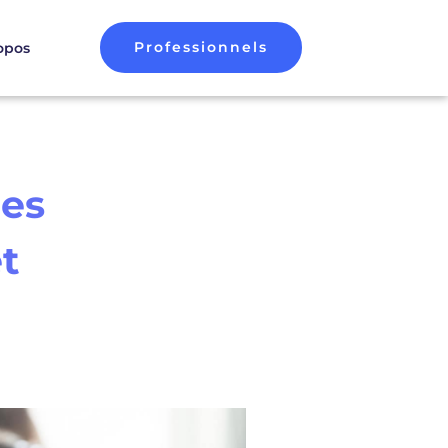
Professionnels
opos
des
et