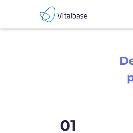
De
p
01