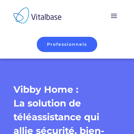
Professionnels
Vibby Home :
La solution de
téléassistance qui
allie sécurité, bien-