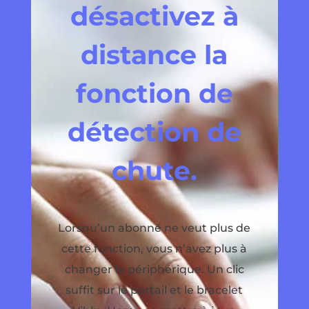
désactivez à
distance la
fonction de
détection de
chute.
Lorsqu’un abonné ne veut plus de
cette fonction, vous n’avez plus à
changer le périphérique. Un clic
suffit sur le portail et le bracelet