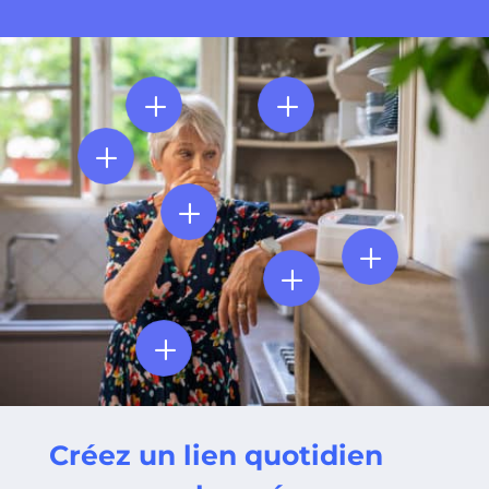
L
L
L
L
L
L
L
Créez un lien quotidien